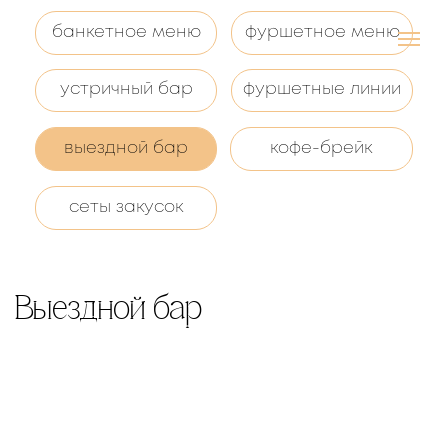
банкетное меню
фуршетное меню
устричный бар
фуршетные линии
выездной бар
кофе-брейк
сеты закусок
Выездной бар