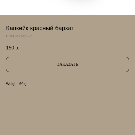
Капкейк красный бархат
Chef кейтеринг
150
р.
ЗАКАЗАТЬ
Weight: 60 g