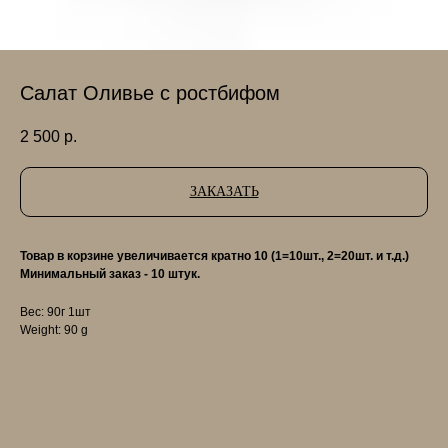
Салат Оливье с ростбифом
2 500
р.
ЗАКАЗАТЬ
Товар в корзине увеличивается кратно 10 (1=10шт., 2=20шт. и т.д.)
Минимальный заказ - 10 штук.
Вес: 90г 1шт
Weight: 90 g