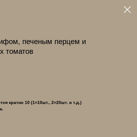
бифом, печеным перцем и
х томатов
я кратно 10 (1=10шт., 2=20шт. и т.д.)
к.